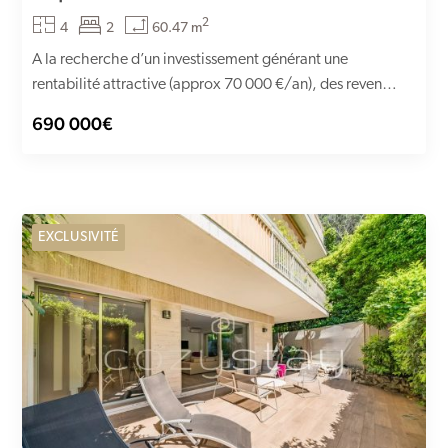
2
4
2
60.47 m
A la recherche d’un investissement générant une
rentabilité attractive (approx 70 000 €/an), des revenus
immédiats et récurrents...
690 000€
EXCLUSIVITÉ