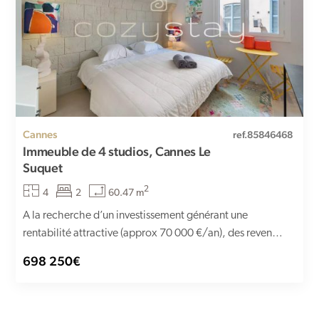
Cannes
ref.85846468
Immeuble de 4 studios, Cannes Le
Suquet
2
4
2
60.47 m
A la recherche d’un investissement générant une
rentabilité attractive (approx 70 000 €/an), des revenus
immédiats et récurrents...
698 250€