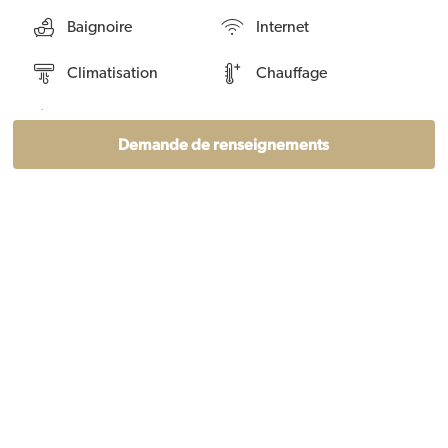
Baignoire
Internet
Climatisation
Chauffage
Machine à café
Télévision
Demande de renseignements
Machine à laver
Lave vaisselle
Four
Micro-ondes
Sèche-cheveux
Localisation
+